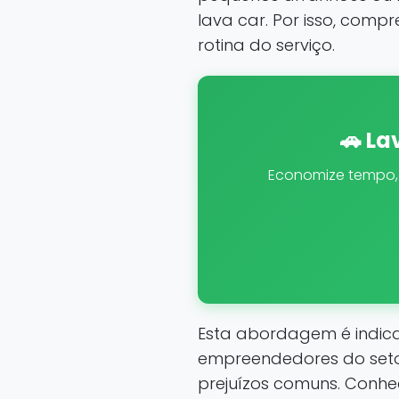
lava car. Por isso, comp
rotina do serviço.
🚗 La
Economize tempo, á
Esta abordagem é indicad
empreendedores do setor
prejuízos comuns. Conh