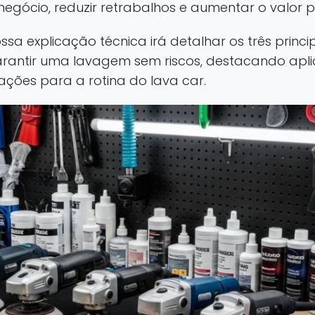
 negócio, reduzir retrabalhos e aumentar o valor p
ssa explicação técnica irá detalhar os três princi
garantir uma lavagem sem riscos, destacando apli
ões para a rotina do lava car.