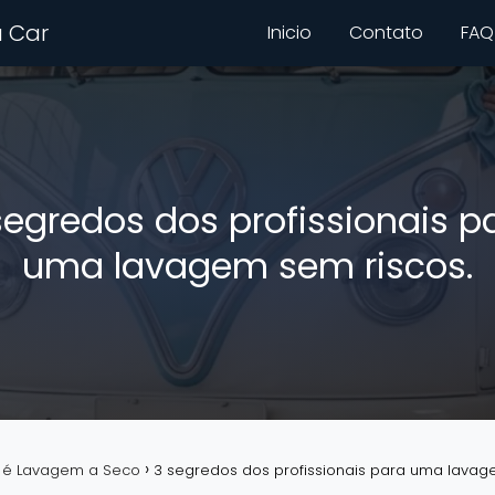
 Car
Inicio
Contato
FAQ
segredos dos profissionais p
uma lavagem sem riscos.
 é Lavagem a Seco
3 segredos dos profissionais para uma lavag