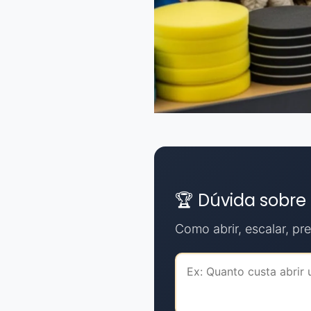
🏆 Dúvida sobre
Como abrir, escalar, prec