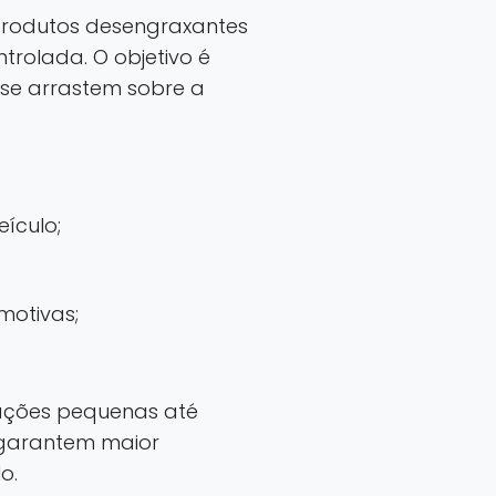
 produtos desengraxantes
trolada. O objetivo é
s se arrastem sobre a
eículo;
motivas;
rações pequenas até
 garantem maior
o.