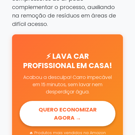
complementar o processo, auxiliando
na remoção de resíduos em áreas de
difícil acesso.
⚡ LAVA CAR
PROFISSIONAL EM CASA!
Acabou a desculpa! Carro impecável
em 15 minutos, sem lavar nem
desperdiçar água.
QUERO ECONOMIZAR
AGORA →
🔥 Produtos mais vendidos na Amazon