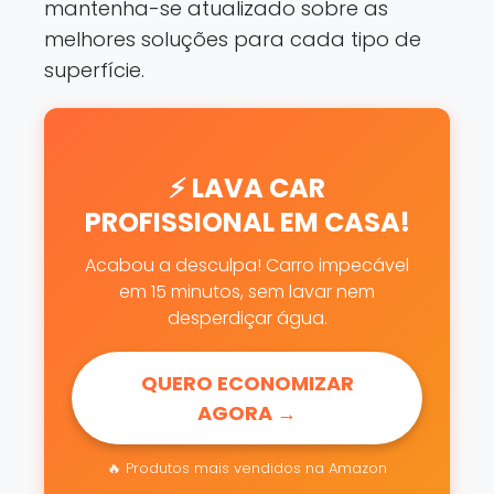
mantenha-se atualizado sobre as
melhores soluções para cada tipo de
superfície.
⚡ LAVA CAR
PROFISSIONAL EM CASA!
Acabou a desculpa! Carro impecável
em 15 minutos, sem lavar nem
desperdiçar água.
QUERO ECONOMIZAR
AGORA →
🔥 Produtos mais vendidos na Amazon