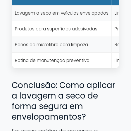
Lavagem a seco em veículos envelopados
Limpeza
Produtos para superfícies adesivadas
Produto
Panos de microfibra para limpeza
Remoção
Rotina de manutenção preventiva
Limpeza
Conclusão: Como aplicar
a lavagem a seco de
forma segura em
envelopamentos?
Em nossa análise do processo, a