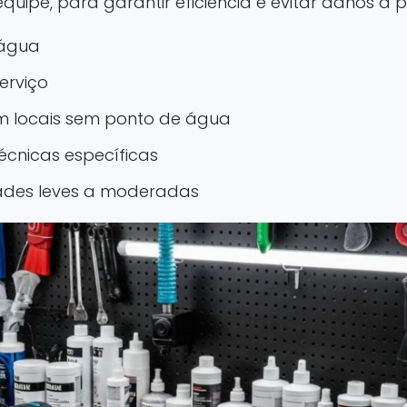
uipe, para garantir eficiência e evitar danos à p
 água
erviço
em locais sem ponto de água
écnicas específicas
dades leves a moderadas