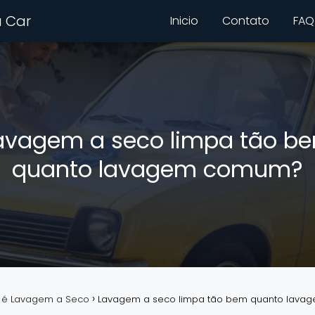
 Car
Inicio
Contato
FAQ
avagem a seco limpa tão b
quanto lavagem comum?
 é Lavagem a Seco
Lavagem a seco limpa tão bem quanto lav