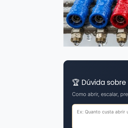
🏆 Dúvida sobre
Como abrir, escalar, prec