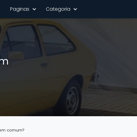
Paginas
Categoria
em
agem comum?