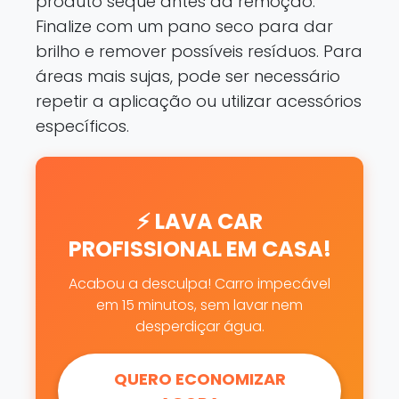
produto seque antes da remoção.
Finalize com um pano seco para dar
brilho e remover possíveis resíduos. Para
áreas mais sujas, pode ser necessário
repetir a aplicação ou utilizar acessórios
específicos.
⚡ LAVA CAR
PROFISSIONAL EM CASA!
Acabou a desculpa! Carro impecável
em 15 minutos, sem lavar nem
desperdiçar água.
QUERO ECONOMIZAR