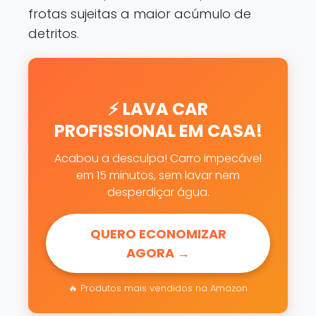
frotas sujeitas a maior acúmulo de
detritos.
⚡ LAVA CAR
PROFISSIONAL EM CASA!
Acabou a desculpa! Carro impecável
em 15 minutos, sem lavar nem
desperdiçar água.
QUERO ECONOMIZAR
AGORA →
🔥 Produtos mais vendidos na Amazon