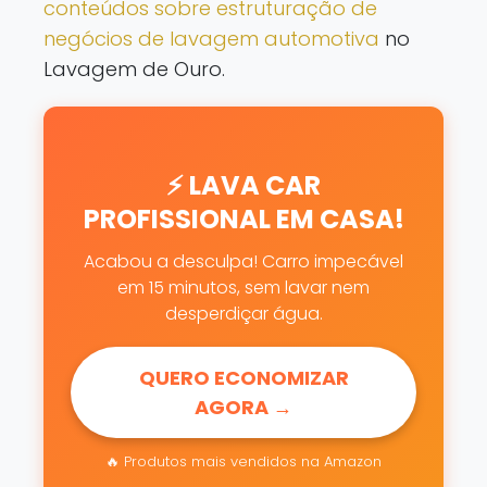
conteúdos sobre estruturação de
negócios de lavagem automotiva
no
Lavagem de Ouro.
⚡ LAVA CAR
PROFISSIONAL EM CASA!
Acabou a desculpa! Carro impecável
em 15 minutos, sem lavar nem
desperdiçar água.
QUERO ECONOMIZAR
AGORA →
🔥 Produtos mais vendidos na Amazon