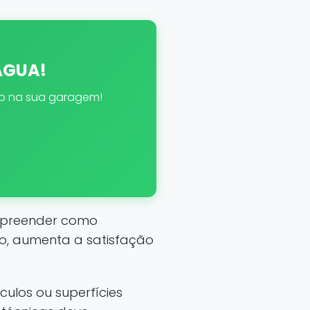
 ÁGUA!
eto na sua garagem!
ompreender como
ço, aumenta a satisfação
culos ou superfícies