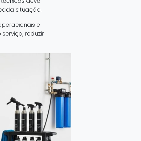
técnicas deve
 cada situação.
operacionais e
erviço, reduzir