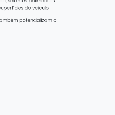
a, selantes poliméricos
superfícies do veículo.
 também potencializam o