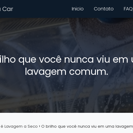
 Car
Inicio
Contato
FAQ
rilho que você nunca viu em
lavagem comum.
 é Lavagem a Seco
O brilho que você nunca viu em uma lavage