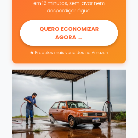
em 15 minutos, sem lavar nem
desperdiçar água.
QUERO ECONOMIZAR
AGORA →
🔥 Produtos mais vendidos na Amazon