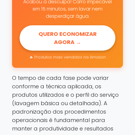
Acabou a desculpa! Carro impecável
em 15 minutos, sem lavar nem
desperdiçar água.
QUERO ECONOMIZAR
AGORA →
🔥 Produtos mais vendidos na Amazon
O tempo de cada fase pode variar
conforme a técnica aplicada, os
produtos utilizados e o perfil do serviço
(lavagem básica ou detalhada). A
padronização dos procedimentos
operacionais é fundamental para
manter a produtividade e resultados